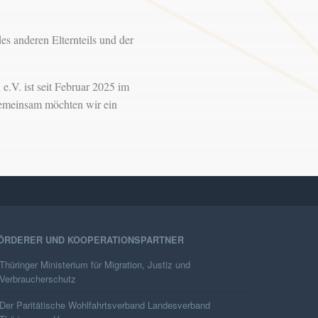
 anderen Elternteils und der
. ist seit Februar 2025 im
Gemeinsam möchten wir ein
ÖRDERER UND KOOPERATIONSPARTNER
Thüringer Ministerium für Migration, Justiz und
Verbraucherschutz
Der Paritätische Wohlfahrtsverband Landesverband