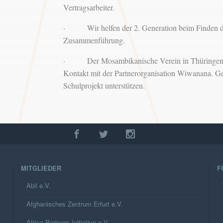
Vertragsarbeiter.
· Wir helfen der 2. Generation beim Finden des
Zusammenführung.
· Der Mosambikanische Verein in Thüringen e.V
Kontakt mit der Partnerorganisation Wiwanana. 
Schulprojekt unterstützen.
MITGLIEDER
F
Abli e.V.
Afghanisches Zentrum Erfurt e.V.
Africa Partners Initiative e.V.